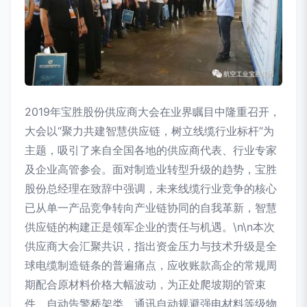
2019年宝胜股份供应商大会在业界瞩目中隆重召开，
大会以“聚力共建智慧供应链，树立线缆行业标杆”为
主题，吸引了来自全国各地的供应商代表、行业专家
及企业高管参会。面对制造业转型升级的趋势，宝胜
股份总经理在致辞中强调，未来线缆行业竞争的核心
已从单一产品竞争转向产业链协同的自我革新，智慧
供应链的构建正是领军企业的责任与机遇。\n\n本次
供应商大会汇聚共识，指出资金压力与技术升级是全
球电缆制造链条的普遍痛点，应收账款高企的常规周
期配合原材料价格大幅波动，为正处爬坡期的管束
件、自动告警桥架类、通讯自动规避强电材料等级物