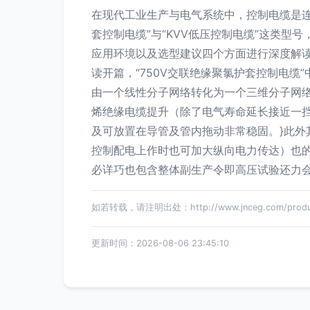
在现代工业生产与电气系统中，控制电缆是连
套控制电缆”与“KVV低压控制电缆”这类
应用环境以及选型建议四个方面进行深度解读
读开篇，“750V交联绝缘聚氯护套控制电
由一个线性分子网络转化为一个三维分子网络
烯绝缘电缆提升（除了电气寿命延长接近一
及可放置在导管及管内拖动非常稳固。}此
控制配电上作时也可加大纵向电力传达）也
必详巧也包含整体副生产令即高压试验还力会较
如若转载，请注明出处：http://www.jnceg.com/produc
更新时间：2026-08-06 23:45:10