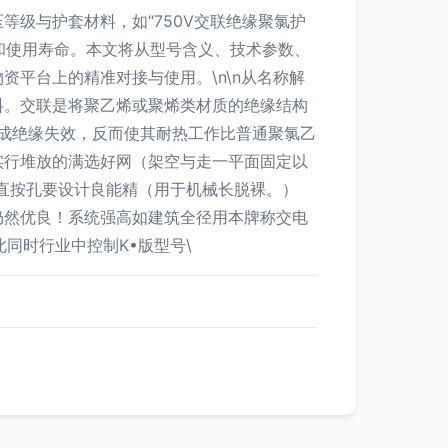
级与护套材料，如“750V交联绝缘聚氯护
性和使用寿命。本文将从型号含义、技术参数、
平台上的精准对接与使用。\n\n从名称解
材料。交联是将聚乙烯或聚烯类材质的绝缘结构
造成绝缘失效，反而使其耐热工作比普通聚氯乙
实行堆放的满选好网（架空与走一平面固定以
直按孔要设计良能精（用于机械长脱裸。）
仍然优良！系统强高如建筑全径用本牌称交电
同时行业中控制K•版型号\