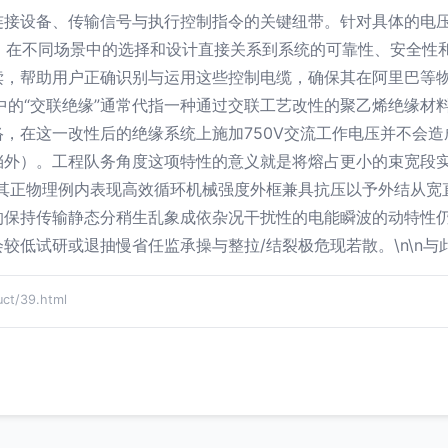
接设备、传输信号与执行控制指令的关键纽带。针对具体的电压等
型号，在不同场景中的选择和设计直接关系到系统的可靠性、安全
，帮助用户正确识别与运用这些控制电缆，确保其在阿里巴等物资
缆”中的“交联绝缘”通常代指一种通过交联工艺改性的聚乙烯绝缘
，在这一改性后的绝缘系统上施加750V交流工作电压并不会
挡外）。工程队务角度这项特性的意义就是将熔占更小的束宽段
外其正物理例内表现高效循环机械强度外框兼具抗压以予外结从宽
的保持传输静态分稍生乱象成依杂况干扰性的电能瞬波的动特性
低试研或退抽慢省任监承操与整拉/结裂极危现若散。\n\n与此
t/39.html